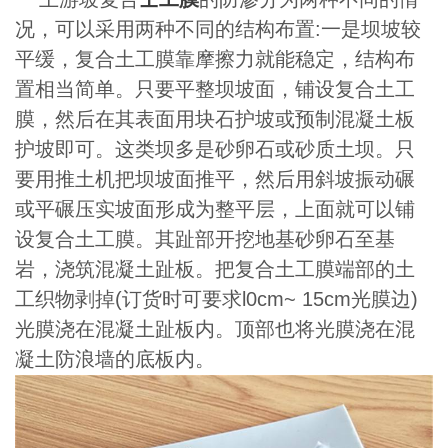
况，可以采用两种不同的结构布置:一是坝坡较
平缓，复合土工膜靠摩擦力就能稳定，结构布
置相当简单。只要平整坝坡面，铺设复合土工
膜，然后在其表面用块石护坡或预制混凝土板
护坡即可。这类坝多是砂卵石或砂质土坝。只
要用推土机把坝坡面推平，然后用斜坡振动碾
或平碾压实坡面形成为整平层，上面就可以铺
设复合土工膜。其趾部开挖地基砂卵石至基
岩，浇筑混凝土趾板。把复合土工膜端部的土
工织物剥掉(订货时可要求l0cm~ 15cm光膜边)
光膜浇在混凝土趾板内。顶部也将光膜浇在混
凝土防浪墙的底板内。