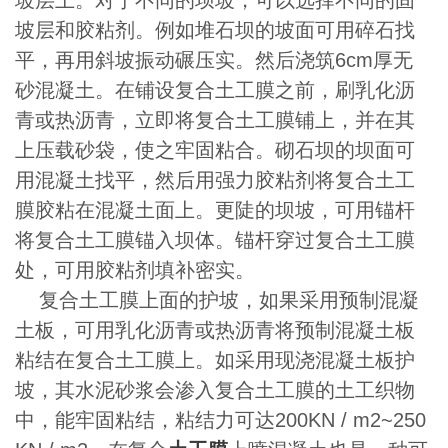
坡层上。对于不同的坝坡，可以选择不同的固
坡层和胶粘剂。例如堆石坝的坡面可用碎石找
平，再用斜坡振动碾压实。然后浇筑6cm厚无
砂混凝土。在铺设复合土工膜之前，刷乳化沥
青或热沥青，立即将复合土工膜铺上，并在其
上压载砂袋，使之牢固粘合。砌石坝的坝面可
用混凝土找平，然后用强力胶粘剂将复合土工
膜胶粘在混凝土面上。更陡的坝坡，可用锚杆
将复合土工膜锚入坝体。锚杆穿过复合土工膜
处，可用胶粘剂填补密实。
复合土工膜上面的护坡，如果采用预制混凝
土板，可用乳化沥青或热沥青将预制混凝土板
粘结在复合土工膜上。如采用现浇混凝土板护
坡，其水泥砂浆会渗入复合土工膜的土工织物
中，能牢固粘结，粘结力可达200KN / m2~250